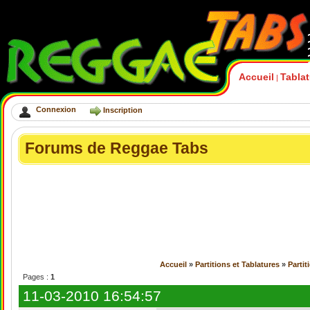
Accueil
Tabla
|
Connexion
Inscription
Forums de Reggae Tabs
Accueil
»
Partitions et Tablatures
»
Partit
Pages :
1
11-03-2010 16:54:57