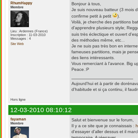
RhumHappy
Bonjour à tous,
Membre
Je suis nouveau batteur (3 mois d
confirme petit à petit
).
Voilà, je cherche des partitions ba
d'apprendre plusieurs style; Reggae
Lieu : Ardennes (France)
suis très éclectique et ouvert d'espr
Inscription : 11-03-2010
Messages : 4
des méthodes même, etc...
Site Web
Je ne suis pas très bon en interne
fameuses partitions, mais je pens
des liens intéressants.
Vous remerciant à l'avance. Big up
Peace.:P
Aujourd'hui et à partir de doréna
d'habitude et si ça continu, il fau
Hors ligne
12-03-2010 08:10:12
fayaman
Salut et bienvenue sur le forum,
Membre
Il y a ce site que je connaissais :
h
d'essayer d'aller dessus et il mar
temporaire. A réesayer ...