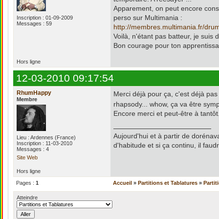
Apparement, on peut encore consul
perso sur Multimania :
Inscription : 01-09-2009
Messages : 59
http://membres.multimania.fr/dru
Voilà, n'étant pas batteur, je suis 
Bon courage pour ton apprentissa
Hors ligne
12-03-2010 09:17:54
RhumHappy
Merci déjà pour ça, c'est déjà pa
Membre
rhapsody... whow, ça va être symp
Encore merci et peut-être à tantôt
Aujourd'hui et à partir de doréna
Lieu : Ardennes (France)
Inscription : 11-03-2010
d'habitude et si ça continu, il fau
Messages : 4
Site Web
Hors ligne
Pages :
1
Accueil
»
Partitions et Tablatures
»
Partit
Atteindre