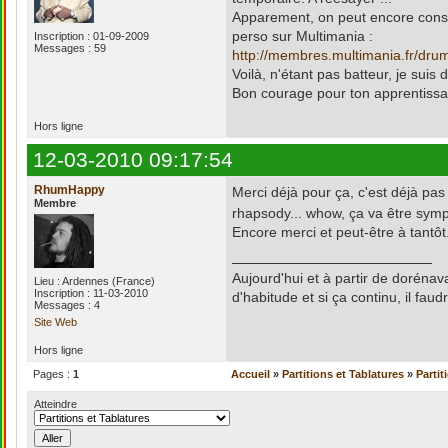
Apparement, on peut encore consul
perso sur Multimania :
Inscription : 01-09-2009
Messages : 59
http://membres.multimania.fr/dru
Voilà, n'étant pas batteur, je suis 
Bon courage pour ton apprentissa
Hors ligne
12-03-2010 09:17:54
RhumHappy
Merci déjà pour ça, c'est déjà pa
Membre
rhapsody... whow, ça va être symp
Encore merci et peut-être à tantôt
Aujourd'hui et à partir de doréna
Lieu : Ardennes (France)
Inscription : 11-03-2010
d'habitude et si ça continu, il fau
Messages : 4
Site Web
Hors ligne
Pages :
1
Accueil
»
Partitions et Tablatures
»
Partit
Atteindre