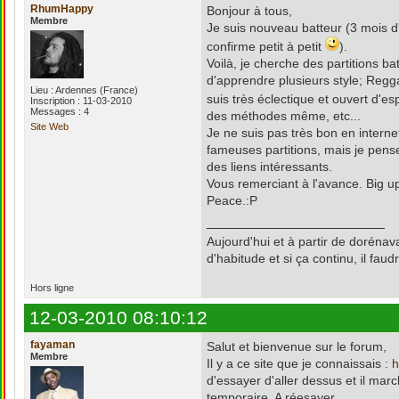
RhumHappy
Bonjour à tous,
Membre
Je suis nouveau batteur (3 mois d
confirme petit à petit
).
Voilà, je cherche des partitions ba
d'apprendre plusieurs style; Reggae
Lieu : Ardennes (France)
suis très éclectique et ouvert d'espr
Inscription : 11-03-2010
Messages : 4
des méthodes même, etc...
Site Web
Je ne suis pas très bon en interne
fameuses partitions, mais je pens
des liens intéressants.
Vous remerciant à l'avance. Big up
Peace.:P
Aujourd'hui et à partir de doréna
d'habitude et si ça continu, il fau
Hors ligne
12-03-2010 08:10:12
fayaman
Salut et bienvenue sur le forum,
Membre
Il y a ce site que je connaissais :
h
d'essayer d'aller dessus et il mar
temporaire. A réesayer ...