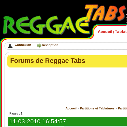
Accueil
Tabla
|
Connexion
Inscription
Forums de Reggae Tabs
Accueil
»
Partitions et Tablatures
»
Partit
Pages :
1
11-03-2010 16:54:57