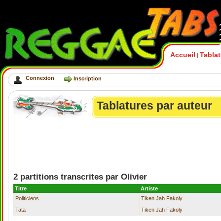
Accueil
Tabla
|
Connexion
Inscription
Tablatures par auteur
2 partitions transcrites par Olivier
Titre
Artiste
Politiciens
Tiken Jah Fakoly
Tata
Tiken Jah Fakoly