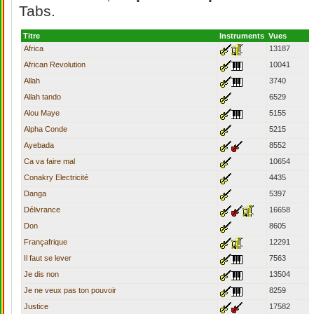
Tabs.
Titre
Instruments
Vues
Africa
13187
African Revolution
10041
Allah
3740
Allah tando
6529
Alou Maye
5155
Alpha Conde
5215
Ayebada
8552
Ca va faire mal
10654
Conakry Electricité
4435
Danga
5397
Délivrance
16658
Don
8605
Françafrique
12291
Il faut se lever
7563
Je dis non
13504
Je ne veux pas ton pouvoir
8259
Justice
17582