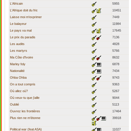
L'Africain
5955
L'Afrique doit du fric
10451
Laisse moi m'exprimer
7449
Le balayeur
11984
Le pays va mal
17645
Le prix du paradis
7136
Les audits
4828
Les martyrs
5766
Ma Côte d'Ivoire
8632
Marley foly
6878
Nationalité
7434
Ohba Ohba
9743
On a tout compris
9363
Où allez où?
5267
Où veux-tu que j'aille
9044
Oublié
5113
Ouvrez les frontières
17464
Plus rien ne m'étonne
39918
Political war (feat ASA)
11027