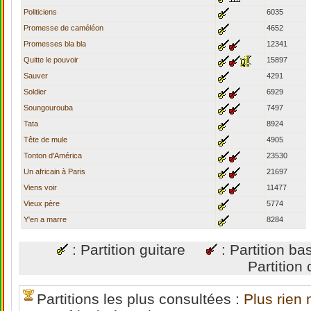
Politiciens
6035
Promesse de caméléon
4652
Promesses bla bla
12341
Quitte le pouvoir
15897
Sauver
4291
Soldier
6929
Soungourouba
7497
Tata
8924
Tête de mule
4905
Tonton d'América
23530
Un africain à Paris
21697
Viens voir
11477
Vieux père
5774
Y'en a marre
8284
: Partition guitare
: Partition 
Partitio
Partitions les plus consultées :
Plus rien