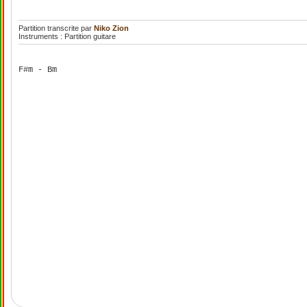
Partition transcrite par
Niko Zion
Instruments : Partition guitare
F#m - Bm