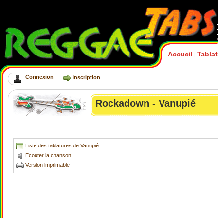
Accueil
Tabla
|
Connexion
Inscription
Rockadown - Vanupié
Liste des tablatures de Vanupié
Ecouter la chanson
Version imprimable