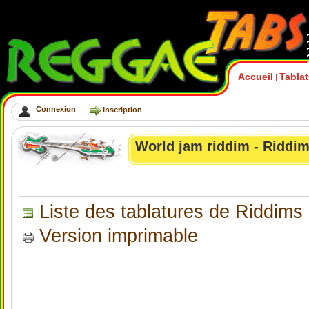
Accueil
Tabla
|
Connexion
Inscription
World jam riddim - Riddi
Liste des tablatures de Riddims
Version imprimable