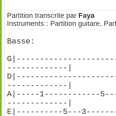
Partition transcrite par
Faya
Instruments : Partition guitare, Par
Basse:
G|---------------------
-------------|
D|---------------------
-------------|
A|-----1------------5--
-------------|
E|----------5---3------