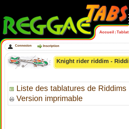
Accueil
Tabla
|
Connexion
Inscription
Knight rider riddim - Ridd
Liste des tablatures de Riddims
Version imprimable