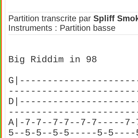
Partition transcrite par
Spliff Smo
Instruments : Partition basse
Big Riddim in 98
G|---------------------
----------------------
D|---------------------
----------------------
A|-7-7--7-7--7-7-----7-
5--5-5--5-5-----5-5---